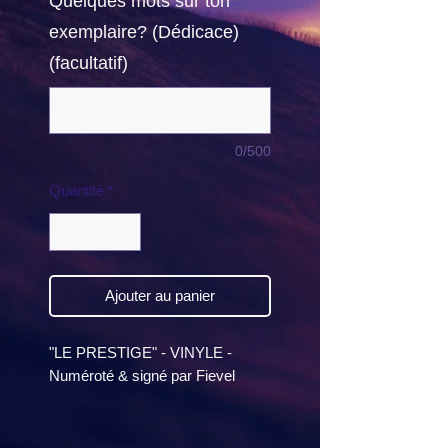
Quelques mots sur ton
exemplaire? (Dédicace)
(facultatif)
0/500
Quantité
*
Ajouter au panier
"LE PRESTIGE" - VINYLE -
Numéroté & signé par Fievel