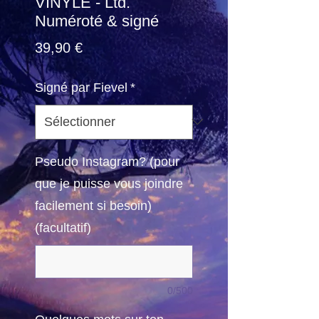
VINYLE - Ltd.
Numéroté & signé
Prix
39,90 €
Signé par Fievel
*
Pseudo Instagram? (pour
que je puisse vous joindre
facilement si besoin)
(facultatif)
0/500